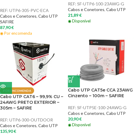
REF:
SF-UTP6-100-23AWG-G
Cabos e Conetores
,
Cabo UTP
REF:
UTP6-305-PVC-ECA
21,89
€
Cabos e Conetores
,
Cabo UTP
◉ Disponível
SAFIRE
87,90
€
◉ Por encomenda
Cabo UTP CAT5e CCA 23AWG
POR ENCOMENDA
Cinzento – 100m – SAFIRE
Cabo UTP CAT6 – 99,9% CU –
24AWG PRETO EXTERIOR –
REF:
SF-UTP5E-100-24AWG-G
305m – SAFIRE
Cabos e Conetores
,
Cabo UTP
20,90
€
REF:
UTP6-300-OUTDOOR
◉ Disponível
Cabos e Conetores
,
Cabo UTP
135,90
€