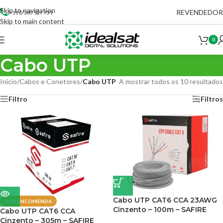
Skip to navigation
REVENDEDOR
(+351) 300 527 739
Skip to main content
0
Cabo UTP
Início
/
Cabos e Conetores
/
Cabo UTP
A mostrar todos os 10 resultados
Filtro
Filtros
Cabo UTP CAT6 CCA 23AWG
POR ENCOMENDA
Cinzento – 100m – SAFIRE
Cabo UTP CAT6 CCA
Cinzento – 305m – SAFIRE