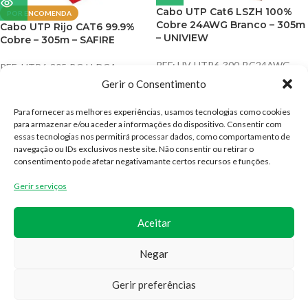
Cabo UTP Cat6 LSZH 100%
POR ENCOMENDA
Cobre 24AWG Branco – 305m
Cabo UTP Rijo CAT6 99.9%
– UNIVIEW
Cobre – 305m – SAFIRE
REF:
UV-UTP6-300-BC24AWG-
REF:
UTP6-305-BC-H-DCA
DCA-B-W
Cabos e Conetores
,
Cabo UTP
Gerir o Consentimento
Cabos e Conetores
,
Cabo UTP
SAFIRE
UNIVIEW
169,00
€
Para fornecer as melhores experiências, usamos tecnologias como cookies
195,00
€
◉ Por encomenda
para armazenar e/ou aceder a informações do dispositivo. Consentir com
◉ Disponível
essas tecnologias nos permitirá processar dados, como comportamento de
navegação ou IDs exclusivos neste site. Não consentir ou retirar o
consentimento pode afetar negativamante certos recursos e funções.
CONTACTOS
Gerir serviços
(+351) 300 527 739
Aceitar
geral@idealsat.pt
Negar
Gerir preferências