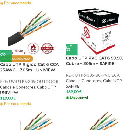
◉ Por encomenda
Cabo UTP PVC CAT6 99.9%
POR ENCOMENDA
Cobre – 305m – SAFIRE
Cabo UTP Rígido Cat 6 CCA
23AWG – 305m – UNIVIEW
REF:
UTP6-305-BC-PVC-ECA
Cabos e Conetores
,
Cabo UTP
REF:
UV-UTP6-305-OUTDOOR
SAFIRE
Cabos e Conetores
,
Cabo UTP
169,00
€
UNIVIEW
◉ Disponível
119,00
€
◉ Por encomenda