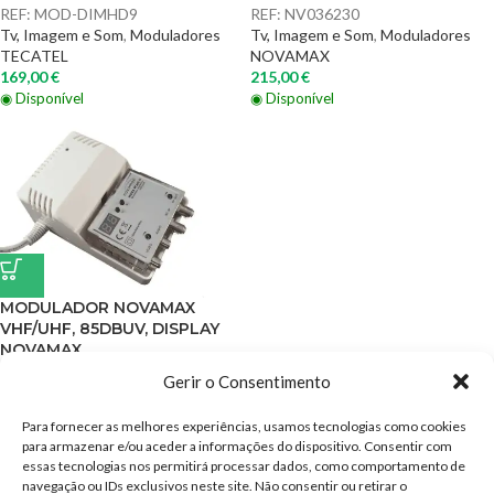
REF:
MOD-DIMHD9
REF:
NV036230
Tv, Imagem e Som
,
Moduladores
Tv, Imagem e Som
,
Moduladores
TECATEL
NOVAMAX
169,00
€
215,00
€
◉ Disponível
◉ Disponível
MODULADOR NOVAMAX
VHF/UHF, 85DBUV, DISPLAY
NOVAMAX
Gerir o Consentimento
REF:
NV036201
Tv, Imagem e Som
,
Moduladores
Para fornecer as melhores experiências, usamos tecnologias como cookies
47,90
€
para armazenar e/ou aceder a informações do dispositivo. Consentir com
◉ Disponível
essas tecnologias nos permitirá processar dados, como comportamento de
navegação ou IDs exclusivos neste site. Não consentir ou retirar o