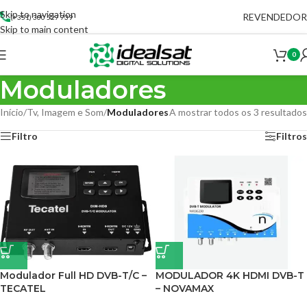
Skip to navigation
REVENDEDOR
(+351) 300 527 739
Skip to main content
0
Moduladores
Início
/
Tv, Imagem e Som
/
Moduladores
A mostrar todos os 3 resultados
Filtro
Filtros
Modulador Full HD DVB-T/C –
MODULADOR 4K HDMI DVB-T
TECATEL
– NOVAMAX