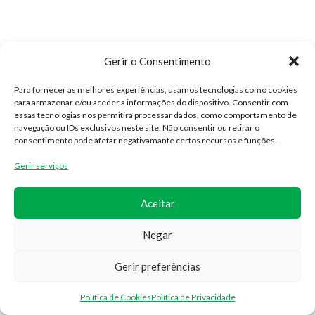
Gerir o Consentimento
Para fornecer as melhores experiências, usamos tecnologias como cookies
para armazenar e/ou aceder a informações do dispositivo. Consentir com
essas tecnologias nos permitirá processar dados, como comportamento de
CONTACTOS
navegação ou IDs exclusivos neste site. Não consentir ou retirar o
consentimento pode afetar negativamante certos recursos e funções.
(+351) 300 527 739
Gerir serviços
geral@idealsat.pt
Aceitar
Negar
Gerir preferências
Política de Cookies
Política de Privacidade
Loja
Filtros
Carrinho
Minha conta
Contactos