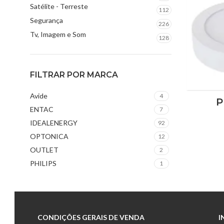
Satélite - Terreste
112
Segurança
226
Tv, Imagem e Som
128
FILTRAR POR MARCA
Avide
4
P
ENTAC
7
IDEALENERGY
92
OPTONICA
12
OUTLET
2
PHILIPS
1
CONDIÇÕES GERAIS DE VENDA
I