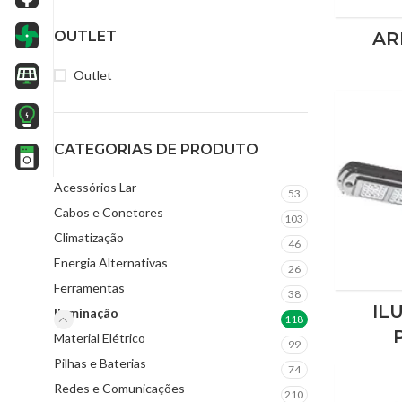
AR
OUTLET
Outlet
CATEGORIAS DE PRODUTO
Acessórios Lar
53
Cabos e Conetores
103
Climatização
46
Energia Alternativas
26
Ferramentas
38
IL
Iluminação
118
Material Elétrico
99
Pilhas e Baterias
74
Redes e Comunicações
210