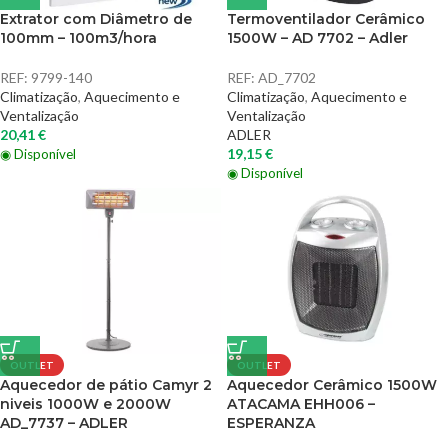
Extrator com Diâmetro de
Termoventilador Cerâmico
100mm – 100m3/hora
1500W – AD 7702 – Adler
REF:
9799-140
REF:
AD_7702
Climatização
,
Aquecimento e
Climatização
,
Aquecimento e
Ventalização
Ventalização
20,41
€
ADLER
19,15
€
◉ Disponível
◉ Disponível
OUTLET
OUTLET
Aquecedor de pátio Camyr 2
Aquecedor Cerâmico 1500W
niveis 1000W e 2000W
ATACAMA EHH006 –
AD_7737 – ADLER
ESPERANZA