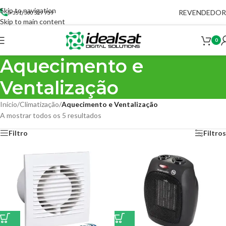
Skip to navigation
REVENDEDOR
(+351) 300 527 739
Skip to main content
0
Aquecimento e
Ventalização
Início
/
Climatização
/
Aquecimento e Ventalização
A mostrar todos os 5 resultados
Filtro
Filtros