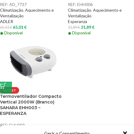
REF:
AD_7737
REF:
EHH006
Climatização
,
Aquecimento e
Climatização
,
Aquecimento e
Ventalização
Ventalização
ADLER
Esperanza
65,01
€
31,89
€
65,01
€
31,89
€
◉ Disponível
◉ Disponível
OUTLET
Termoventilador Compacto
Vertical 2000W (Branco)
SAHARA EHH003 –
ESPERANZA
REF:
EHH003
Climatização
,
Aquecimento e
Gerir o Consentimento