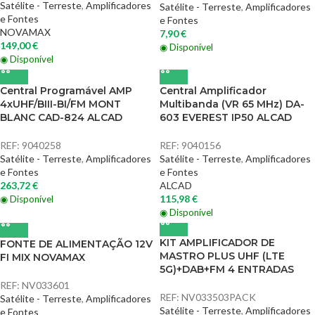
Satélite - Terreste
,
Amplificadores
Satélite - Terreste
,
Amplificadores
e Fontes
e Fontes
NOVAMAX
7,90
€
149,00
€
◉ Disponível
◉ Disponível
Central Programável AMP
Central Amplificador
4xUHF/BIII-BI/FM MONT
Multibanda (VR 65 MHz) DA-
BLANC CAD-824 ALCAD
603 EVEREST IP50 ALCAD
REF:
9040258
REF:
9040156
Satélite - Terreste
,
Amplificadores
Satélite - Terreste
,
Amplificadores
e Fontes
e Fontes
263,72
€
ALCAD
115,98
€
◉ Disponível
◉ Disponível
KIT AMPLIFICADOR DE
FONTE DE ALIMENTAÇÃO 12V
MASTRO PLUS UHF (LTE
FI MIX NOVAMAX
5G)+DAB+FM 4 ENTRADAS
REF:
NV033601
REF:
NV033503PACK
Satélite - Terreste
,
Amplificadores
Satélite - Terreste
,
Amplificadores
e Fontes