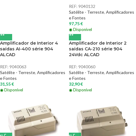
REF:
9040132
Satélite - Terreste
,
Amplificadores
e Fontes
97,75
€
◉ Disponível
Amplificador de Interior 4
Amplificador de Interior 2
saídas AI-400 série 904
saídas CA-210 série 904
ALCAD
24Vdc ALCAD
REF:
9040063
REF:
9040060
Satélite - Terreste
,
Amplificadores
Satélite - Terreste
,
Amplificadores
e Fontes
e Fontes
31,55
€
32,90
€
◉ Disponível
◉ Disponível