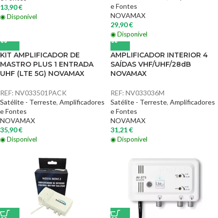
e Fontes
13,90
€
NOVAMAX
◉ Disponível
29,90
€
◉ Disponível
KIT AMPLIFICADOR DE
AMPLIFICADOR INTERIOR 4
MASTRO PLUS 1 ENTRADA
SAÍDAS VHF/UHF/28dB
UHF (LTE 5G) NOVAMAX
NOVAMAX
REF:
NV033501PACK
REF:
NV033036M
Satélite - Terreste
,
Amplificadores
Satélite - Terreste
,
Amplificadores
e Fontes
e Fontes
NOVAMAX
NOVAMAX
35,90
€
31,21
€
◉ Disponível
◉ Disponível