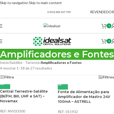
Skip to navigation
Skip to main content
REVENDEDOR
(+351) 300 527 739
0
0
Amplificadores e Fontes
Início
/
Satélite - Terreste
/
Amplificadores e Fontes
A mostrar 1–18 de 27 resultados
Filtro
Filtros
Central Terrestre-Satélite
Fonte de Alimentação para
(BI/FM, BIII, UHF e SAT) –
Amplificador de Mastro 24V
Novamax
100mA – ASTRELL
REF:
NV033300
REF:
011932