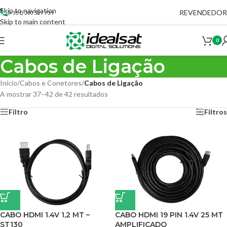
Skip to navigation
REVENDEDOR
(+351) 300 527 739
Skip to main content
0
Cabos de Ligação
Início
/
Cabos e Conetores
/
Cabos de Ligação
A mostrar 37–42 de 42 resultados
Filtro
Filtros
CABO HDMI 1.4V 1,2 MT –
CABO HDMI 19 PIN 1.4V 25 MT
ST130
AMPLIFICADO