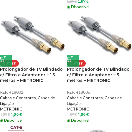
1,89
€
1,89
€
◉ Disponível
OUTLET
OUTLET
Prolongador de TV Blindado
Prolongador de TV Blindado
c/ Filtro e Adaptador – 1,5
c/ Filtro e Adaptador – 5
metros – METRONIC
metros – METRONIC
REF:
418002
REF:
418006
Cabos e Conetores
,
Cabos de
Cabos e Conetores
,
Cabos de
Ligação
Ligação
METRONIC
METRONIC
1,89
€
1,89
€
1,89
€
1,89
€
◉ Disponível
◉ Disponível