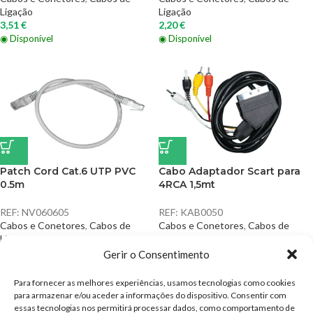
Ligação
Ligação
3,51
€
2,20
€
◉ Disponível
◉ Disponível
Patch Cord Cat.6 UTP PVC
Cabo Adaptador Scart para
0.5m
4RCA 1,5mt
REF:
NV060605
REF:
KAB0050
Cabos e Conetores
,
Cabos de
Cabos e Conetores
,
Cabos de
Ligação
Ligação
1,05
€
2,40
€
Gerir o Consentimento
◉ Disponível
◉ Disponível
Para fornecer as melhores experiências, usamos tecnologias como cookies
para armazenar e/ou aceder a informações do dispositivo. Consentir com
essas tecnologias nos permitirá processar dados, como comportamento de