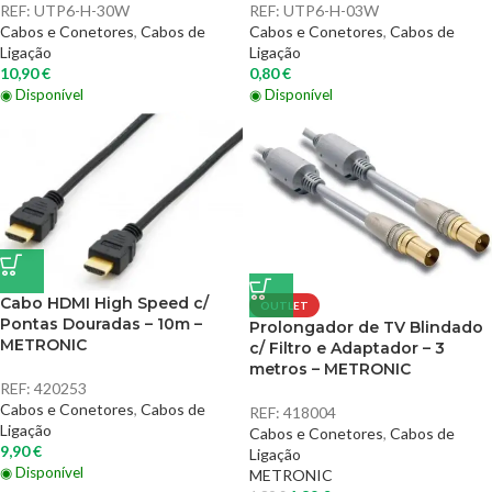
REF:
UTP6-H-30W
REF:
UTP6-H-03W
Cabos e Conetores
,
Cabos de
Cabos e Conetores
,
Cabos de
Ligação
Ligação
10,90
€
0,80
€
◉ Disponível
◉ Disponível
Cabo HDMI High Speed c/
OUTLET
Pontas Douradas – 10m –
Prolongador de TV Blindado
METRONIC
c/ Filtro e Adaptador – 3
metros – METRONIC
REF:
420253
Cabos e Conetores
,
Cabos de
REF:
418004
Ligação
Cabos e Conetores
,
Cabos de
9,90
€
Ligação
◉ Disponível
METRONIC