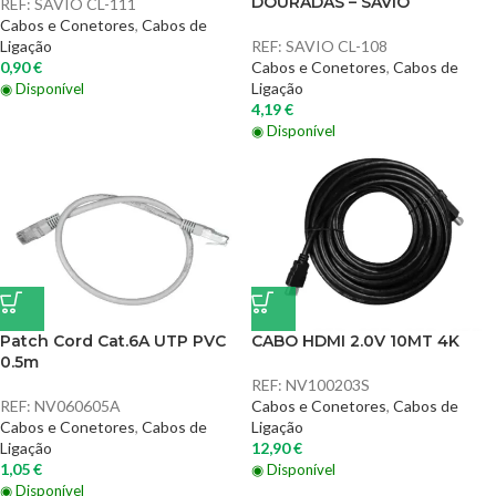
DOURADAS – SAVIO
REF:
SAVIO CL-111
Cabos e Conetores
,
Cabos de
Ligação
REF:
SAVIO CL-108
0,90
€
Cabos e Conetores
,
Cabos de
Ligação
◉ Disponível
4,19
€
◉ Disponível
Patch Cord Cat.6A UTP PVC
CABO HDMI 2.0V 10MT 4K
0.5m
REF:
NV100203S
REF:
NV060605A
Cabos e Conetores
,
Cabos de
Cabos e Conetores
,
Cabos de
Ligação
Ligação
12,90
€
1,05
€
◉ Disponível
◉ Disponível