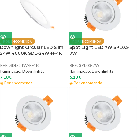
POR ENCOMENDA
POR ENCOMENDA
Downlight Circular LED Slim
Spot Light LED 7W SPL03-
24W 4000K SDL-24W-R-4K
7W
REF:
SDL-24W-R-4K
REF:
SPL03-7W
Iluminação
,
Downlights
Iluminação
,
Downlights
7,10
€
6,10
€
◉ Por encomenda
◉ Por encomenda