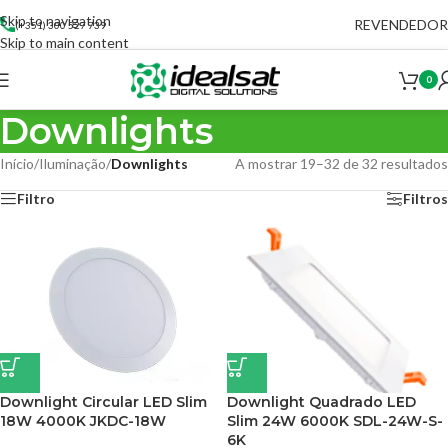
Skip to navigation
REVENDEDOR
(+351) 300 527 739
Skip to main content
0
Downlights
Início
/
Iluminação
/
Downlights
A mostrar 19–32 de 32 resultados
Filtro
Filtros
Downlight Circular LED Slim
Downlight Quadrado LED
18W 4000K JKDC-18W
Slim 24W 6000K SDL-24W-S-
6K