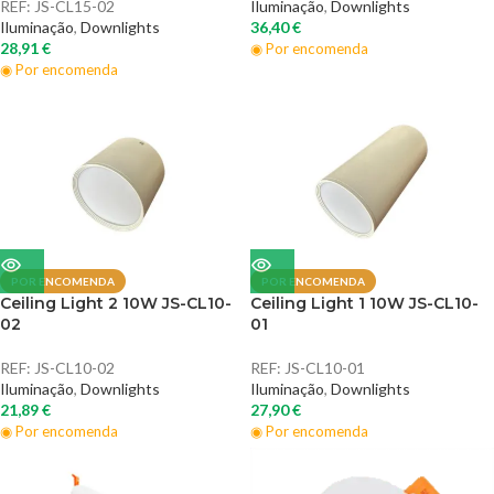
REF:
JS-CL15-02
Iluminação
,
Downlights
Iluminação
,
Downlights
36,40
€
28,91
€
◉ Por encomenda
◉ Por encomenda
POR ENCOMENDA
POR ENCOMENDA
Ceiling Light 2 10W JS-CL10-
Ceiling Light 1 10W JS-CL10-
02
01
REF:
JS-CL10-02
REF:
JS-CL10-01
Iluminação
,
Downlights
Iluminação
,
Downlights
21,89
€
27,90
€
◉ Por encomenda
◉ Por encomenda