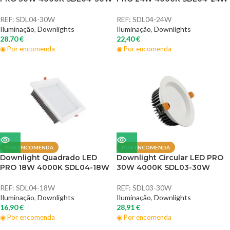
REF:
SDL04-30W
REF:
SDL04-24W
Iluminação
,
Downlights
Iluminação
,
Downlights
28,70
€
22,40
€
◉ Por encomenda
◉ Por encomenda
POR ENCOMENDA
POR ENCOMENDA
Downlight Quadrado LED
Downlight Circular LED PRO
PRO 18W 4000K SDL04-18W
30W 4000K SDL03-30W
REF:
SDL04-18W
REF:
SDL03-30W
Iluminação
,
Downlights
Iluminação
,
Downlights
16,90
€
28,91
€
◉ Por encomenda
◉ Por encomenda