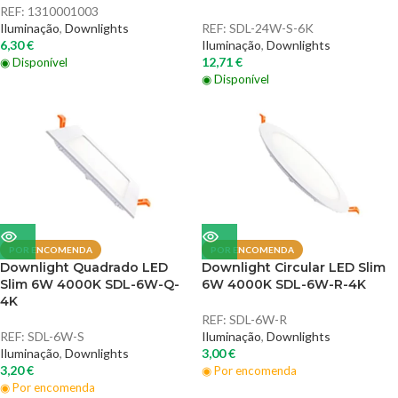
REF:
1310001003
Iluminação
,
Downlights
REF:
SDL-24W-S-6K
6,30
€
Iluminação
,
Downlights
12,71
€
◉ Disponível
◉ Disponível
POR ENCOMENDA
POR ENCOMENDA
Downlight Quadrado LED
Downlight Circular LED Slim
Slim 6W 4000K SDL-6W-Q-
6W 4000K SDL-6W-R-4K
4K
REF:
SDL-6W-R
REF:
SDL-6W-S
Iluminação
,
Downlights
Iluminação
,
Downlights
3,00
€
3,20
€
◉ Por encomenda
◉ Por encomenda