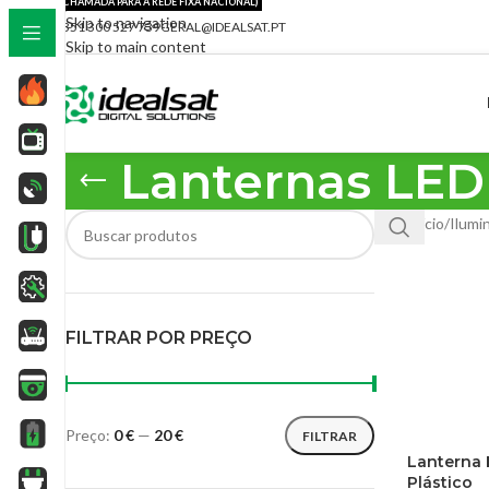
(CHAMADA PARA A REDE FIXA NACIONAL)
Skip to navigation
+351 300 527 739
GERAL@IDEALSAT.PT
Skip to main content
Lanternas LED
Início
/
Ilumi
FILTRAR POR PREÇO
Preço:
0 €
—
20 €
FILTRAR
Lanterna 
Plástico