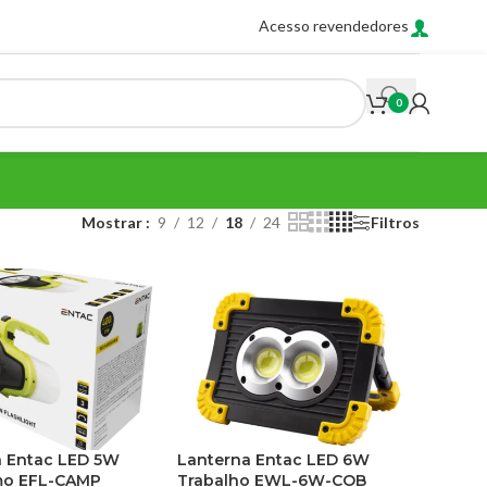
Acesso revendedores
0
Mostrar
9
12
18
24
Filtros
a Entac LED 5W
Lanterna Entac LED 6W
o EFL-CAMP
Trabalho EWL-6W-COB