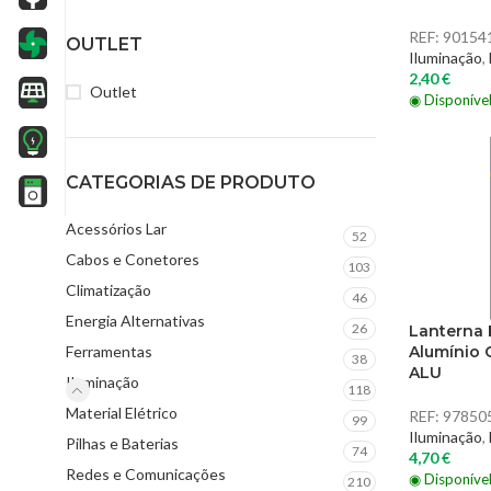
REF:
90154
OUTLET
Iluminação
,
2,40
€
Outlet
◉ Disponíve
CATEGORIAS DE PRODUTO
Acessórios Lar
52
Cabos e Conetores
103
Climatização
46
Energia Alternativas
26
Lanterna
Alumínio
Ferramentas
38
ALU
Iluminação
118
Material Elétrico
REF:
97850
99
Iluminação
,
Pilhas e Baterias
74
4,70
€
Redes e Comunicações
◉ Disponíve
210