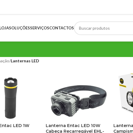
LOJA
SOLUÇÕES
SERVIÇOS
CONTACTOS
nação
/
Lanternas LED
Entac LED 1W
Lanterna Entac LED 10W
Lantern
Cabeça Recarregável EHL-
Campism