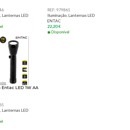
46
REF:
979861
o
,
Lanternas LED
Iluminação
,
Lanternas LED
ENTAC
22,20
€
el
◉ Disponível
a Entac LED 1W AA
65
o
,
Lanternas LED
el