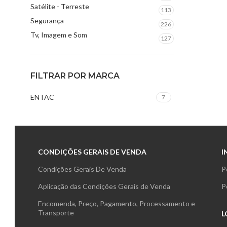
Satélite - Terreste
113
Segurança
226
Tv, Imagem e Som
127
FILTRAR POR MARCA
ENTAC
7
CONDIÇÕES GERAIS DE VENDA
I
Condições Gerais De Venda
P
Aplicação das Condições Gerais de Venda
P
Encomenda, Preço, Pagamento, Processamento e
Transporte
L