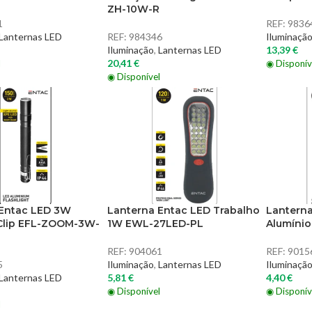
ZH-10W-R
1
REF:
9836
Lanternas LED
REF:
984346
Iluminaçã
Iluminação
,
Lanternas LED
13,39
€
20,41
€
l
◉ Disponív
◉ Disponível
 Entac LED 3W
Lanterna Entac LED Trabalho
Lantern
 Clip EFL-ZOOM-3W-
1W EWL-27LED-PL
Alumínio
REF:
904061
REF:
9015
5
Iluminação
,
Lanternas LED
Iluminaçã
Lanternas LED
5,81
€
4,40
€
◉ Disponível
◉ Disponív
l