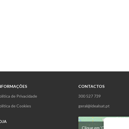
NFORMAÇÕES
CONTACTOS
olítica de Privacidade
300 527 739
olítica de Cookies
geral@idealsat.pt
OJA
Clique em 'Concordo' para 