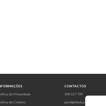
NFORMAÇÕES
CONTACTOS
olítica de Privacidade
300 527 739
olítica de Cookies
geral@idealsat.pt