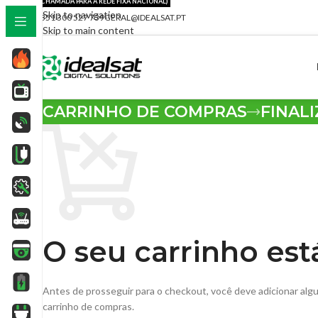
(CHAMADA PARA A REDE FIXA NACIONAL)
Skip to navigation
+351 300 527 739
GERAL@IDEALSAT.PT
Skip to main content
CARRINHO DE COMPRAS
FINAL
O seu carrinho está
Antes de prosseguir para o checkout, você deve adicionar alg
carrinho de compras.