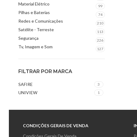
Material Elétrico
99
Pilhas e Baterias
74
Redes e Comunicações
210
Satélite - Terreste
113
Segurança
226
Tv, Imagem e Som
127
FILTRAR POR MARCA
SAFIRE
3
UNIVIEW
1
CONDIÇÕES GERAIS DE VENDA
I
Condições Gerais De Venda
P