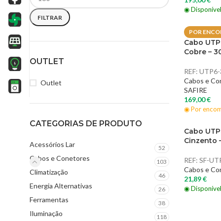
◉ Disponíve
FILTRAR
POR ENC
Cabo UTP 
Cobre – 3
OUTLET
REF:
UTP6-
Cabos e Co
Outlet
SAFIRE
169,00
€
◉ Por enco
CATEGORIAS DE PRODUTO
Cabo UTP
Cinzento 
Acessórios Lar
52
Cabos e Conetores
REF:
SF-UT
103
Cabos e Co
Climatização
46
21,89
€
Energia Alternativas
◉ Disponíve
26
Ferramentas
38
Iluminação
118