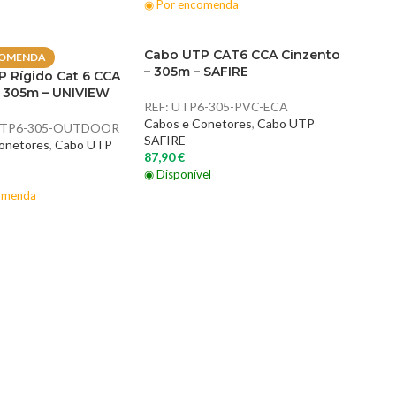
◉ Por encomenda
Cabo UTP CAT6 CCA Cinzento
COMENDA
– 305m – SAFIRE
 Rígido Cat 6 CCA
 305m – UNIVIEW
REF:
UTP6-305-PVC-ECA
Cabos e Conetores
,
Cabo UTP
UTP6-305-OUTDOOR
SAFIRE
onetores
,
Cabo UTP
87,90
€
◉ Disponível
omenda