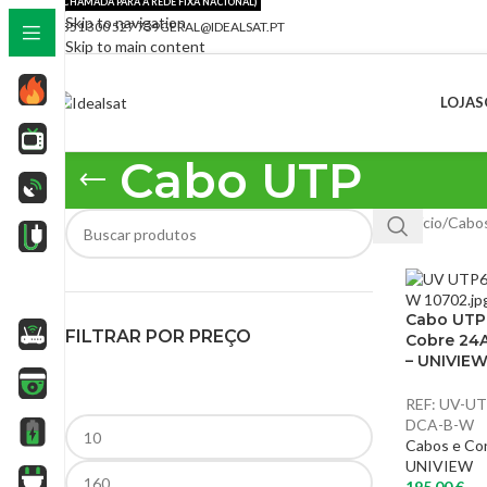
(CHAMADA PARA A REDE FIXA NACIONAL)
Skip to navigation
+351 300 527 739
GERAL@IDEALSAT.PT
Skip to main content
LOJA
S
Cabo UTP
Início
/
Cabos
Cabo UTP
FILTRAR POR PREÇO
Cobre 24
– UNIVIE
REF:
UV-UT
DCA-B-W
Cabos e Co
UNIVIEW
195,00
€