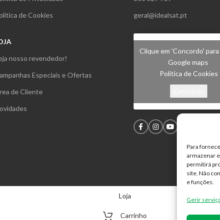
olítica de Cookies
geral@idealsat.pt
OJA
Clique em 'Concordo' para 
eja nosso revendedor!
Google maps
Política de Cookies
ampanhas Especiais e Ofertas
Concordo
rea de Cliente
ovidades
Para fornece
armazenar e/
permitirá p
site. Não co
e funções.
Loja
Gerir serviç
Carrinho