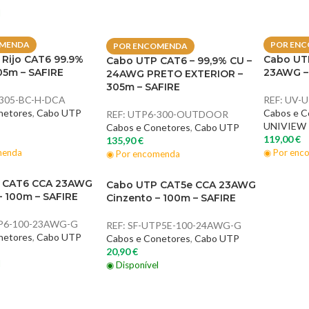
l
OMENDA
POR EN
POR ENCOMENDA
Rijo CAT6 99.9%
Cabo UTP
Cabo UTP CAT6 – 99,9% CU –
05m – SAFIRE
23AWG –
24AWG PRETO EXTERIOR –
305m – SAFIRE
305-BC-H-DCA
REF:
UV-
netores
,
Cabo UTP
Cabos e C
REF:
UTP6-300-OUTDOOR
UNIVIEW
Cabos e Conetores
,
Cabo UTP
119,00
€
135,90
€
menda
◉ Por enc
◉ Por encomenda
 CAT6 CCA 23AWG
Cabo UTP CAT5e CCA 23AWG
– 100m – SAFIRE
Cinzento – 100m – SAFIRE
P6-100-23AWG-G
REF:
SF-UTP5E-100-24AWG-G
netores
,
Cabo UTP
Cabos e Conetores
,
Cabo UTP
20,90
€
l
◉ Disponível