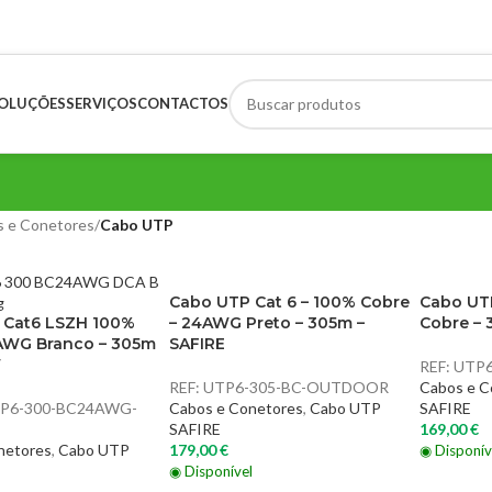
OLUÇÕES
SERVIÇOS
CONTACTOS
 e Conetores
/
Cabo UTP
Cabo UTP Cat 6 – 100% Cobre
Cabo UT
 Cat6 LSZH 100%
– 24AWG Preto – 305m –
Cobre – 
AWG Branco – 305m
SAFIRE
W
REF:
UTP6
REF:
UTP6-305-BC-OUTDOOR
Cabos e C
P6-300-BC24AWG-
Cabos e Conetores
,
Cabo UTP
SAFIRE
SAFIRE
169,00
€
netores
,
Cabo UTP
179,00
€
◉ Disponív
◉ Disponível