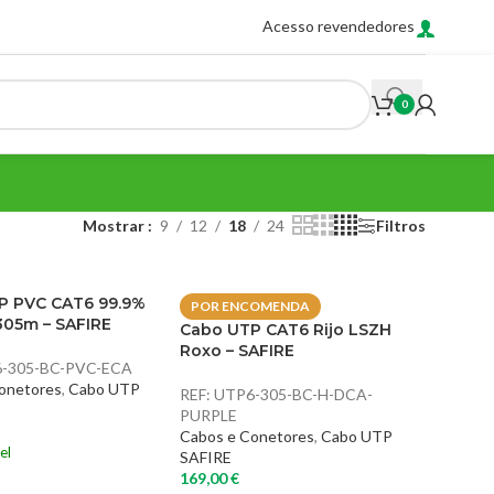
Acesso revendedores
0
Mostrar
9
12
18
24
Filtros
P PVC CAT6 99.9%
POR ENCOMENDA
305m – SAFIRE
Cabo UTP CAT6 Rijo LSZH
Roxo – SAFIRE
-305-BC-PVC-ECA
onetores
,
Cabo UTP
REF:
UTP6-305-BC-H-DCA-
PURPLE
Cabos e Conetores
,
Cabo UTP
el
SAFIRE
169,00
€