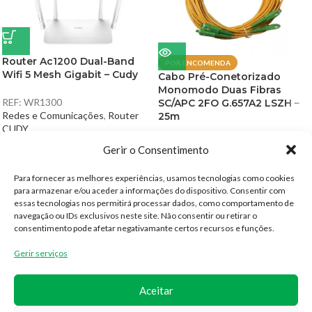
Router Ac1200 Dual-Band
POR ENCOMENDA
Wifi 5 Mesh Gigabit – Cudy
Cabo Pré-Conetorizado
Monomodo Duas Fibras
REF:
WR1300
SC/APC 2FO G.657A2 LSZH –
Redes e Comunicações
,
Router
25m
CUDY
40,90
€
REF:
NV300225
Gerir o Consentimento
◉ Disponível
Redes e Comunicações
,
Fibra
Ótica
Para fornecer as melhores experiências, usamos tecnologias como cookies
13,70
€
para armazenar e/ou aceder a informações do dispositivo. Consentir com
◉ Por encomenda
essas tecnologias nos permitirá processar dados, como comportamento de
navegação ou IDs exclusivos neste site. Não consentir ou retirar o
consentimento pode afetar negativamante certos recursos e funções.
CONTACTOS
Gerir serviços
(+351) 300 527 739
Aceitar
geral@idealsat.pt