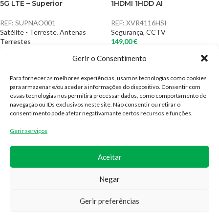
5G LTE – Superior
1HDMI 1HDD AI
REF:
SUPNAO001
REF:
XVR4116HSI
Satélite - Terreste
,
Antenas
Segurança
,
CCTV
Terrestes
149,00
€
20,90
€
◉ Disponível
Gerir o Consentimento
◉ Disponível
Para fornecer as melhores experiências, usamos tecnologias como cookies
para armazenar e/ou aceder a informações do dispositivo. Consentir com
1
2
→
essas tecnologias nos permitirá processar dados, como comportamento de
navegação ou IDs exclusivos neste site. Não consentir ou retirar o
consentimento pode afetar negativamante certos recursos e funções.
CONTACTOS
Gerir serviços
(+351) 300 527 739
Aceitar
geral@idealsat.pt
Negar
Gerir preferências