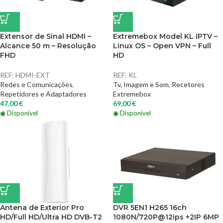
Extensor de Sinal HDMI –
Extremebox Model KL IPTV –
Alcance 50 m – Resolução
Linux OS – Open VPN – Full
FHD
HD
REF:
HDMI-EXT
REF:
KL
Redes e Comunicações
,
Tv, Imagem e Som
,
Recetores
Repetidores e Adaptadores
Extremebox
47,00
€
69,00
€
◉ Disponível
◉ Disponível
Antena de Exterior Pro
DVR 5EN1 H265 16ch
HD/Full HD/Ultra HD DVB-T2
1080N/720P@12ips +2IP 6MP