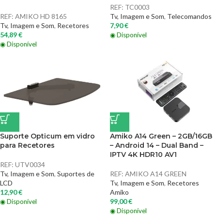
REF:
TC0003
REF:
AMIKO HD 8165
Tv, Imagem e Som
,
Telecomandos
Tv, Imagem e Som
,
Recetores
7,90
€
54,89
€
◉ Disponível
◉ Disponível
Suporte Opticum em vidro
Amiko A14 Green – 2GB/16GB
para Recetores
– Android 14 – Dual Band –
IPTV 4K HDR10 AV1
REF:
UTV0034
Tv, Imagem e Som
,
Suportes de
REF:
AMIKO A14 GREEN
LCD
Tv, Imagem e Som
,
Recetores
12,90
€
Amiko
99,00
€
◉ Disponível
◉ Disponível