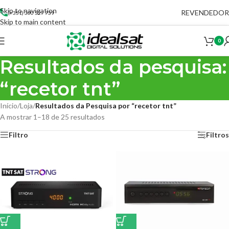
Skip to navigation
REVENDEDOR
(+351) 300 527 739
Skip to main content
0
Resultados da pesquisa:
“recetor tnt”
Início
/
Loja
/
Resultados da Pesquisa por “recetor tnt”
A mostrar 1–18 de 25 resultados
Filtro
Filtros