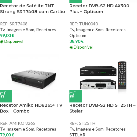
Recetor de Satélite TNT
Recetor DVB-S2 HD AX300
Strong SRT7408 com Cartão
Plus – Opticum
REF:
SRT7408
REF:
TUN0040
Tv, Imagem e Som
,
Recetores
Tv, Imagem e Som
,
Recetores
99,00
€
Opticum
38,90
€
◉ Disponível
◉ Disponível
Recetor Amiko HD8265+ TV
Recetor DVB-S2 HD ST25TH –
Box – Combo
Stelar
REF:
AMIKO 8265
REF:
ST25TH
Tv, Imagem e Som
,
Recetores
Tv, Imagem e Som
,
Recetores
79,00
€
STELAR